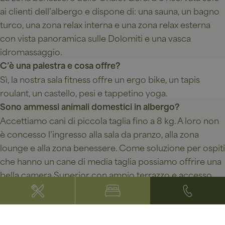
ai clienti dell’albergo e dispone di: una sauna, un bagno
turco, una zona relax interna e una zona relax esterna
con vista panoramica sulle Dolomiti e una vasca
idromassaggio.
C’è una palestra e cosa offre?
Sì, la nostra sala fitness offre un ergo bike, un tapis
roulant, un castello, pesi e tappetino yoga.
Sono ammessi animali domestici in albergo?
Accettiamo cani di piccola taglia fino a 8 kg. A loro non
è concesso l’ingresso alla sala da pranzo, alla zona
lounge e alla zona benessere. Come soluzione per ospiti
che hanno un cane di media taglia possiamo offrire una
bella camera Superior con ampio terrazzo e accesso
diretto all'alpeggio, con il presupposto che il cane entri
in camera passando esclusivamente dal terrazzo, senza
passare per l'albergo.