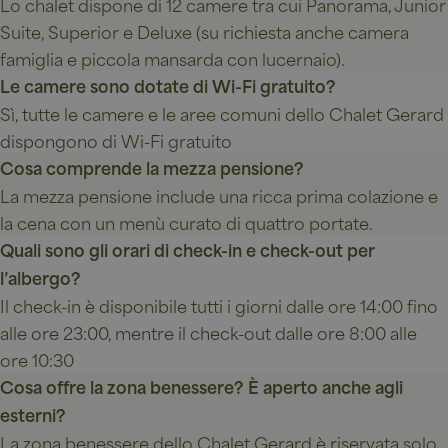
Lo chalet dispone di 12 camere tra cui Panorama, Junior
campagne per i
di Youtube.
rapporti di
Suite, Superior e Deluxe (su richiesta anche camera
analisi dei siti.
__Secure-
.youtube.com
5 mesi 4
ROLLOUT_TOKEN
settimane
famiglia e piccola mansarda con lucernaio).
_ga_0L6SNEGJ2P
.chalet-
1 anno 1
Questo cookie
gerard.com
mese
viene utilizzato
Le camere sono dotate di Wi-Fi gratuito?
da Google
Analytics per
Sì, tutte le camere e le aree comuni dello Chalet Gerard
mantenere lo
stato della
dispongono di Wi-Fi gratuito
sessione.
Cosa comprende la mezza pensione?
La mezza pensione include una ricca prima colazione e
la cena con un menù curato di quattro portate.
Quali sono gli orari di check-in e check-out per
l’albergo?
Il check-in è disponibile tutti i giorni dalle ore 14:00 fino
alle ore 23:00, mentre il check-out dalle ore 8:00 alle
ore 10:30
Cosa offre la zona benessere? È aperto anche agli
esterni?
La zona benessere dello Chalet Gerard è riservata solo