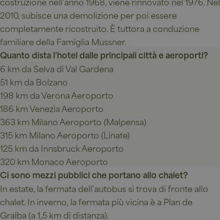
costruzione nell’anno 1968, viene rinnovato nel 1976. Nel
gerard.com
build
2010, subisce una demolizione per poi essere
CookieScriptConsent
5 mesi 4
Ques
CookieScript
settimane
viene
www.chalet-
completamente ricostruito. È tuttora a conduzione
utiliz
gerard.com
servi
familiare della Famiglia Mussner.
Cooki
Scrip
Quanto dista l’hotel dalle principali città e aeroporti?
ricor
prefe
6 km da Selva di Val Gardena
conse
cooki
51 km da Bolzano
visita
neces
198 km da Verona Aeroporto
il ba
186 km Venezia Aeroporto
cooki
Cooki
363 km Milano Aeroporto (Malpensa)
Scrip
funzi
315 km Milano Aeroporto (Linate)
corre
125 km da Innsbruck Aeroporto
320 km Monaco Aeroporto
Ci sono mezzi pubblici che portano allo chalet?
In estate, la fermata dell’autobus si trova di fronte allo
Fornitore /
Nome
Scadenza
Descrizione
chalet. In inverno, la fermata più vicina è a Plan de
Dominio
Fornitore /
Nome
Scadenza
Descrizione
Dominio
Gralba (a 1,5 km di distanza).
_ga
1 anno 1
Questo nome
Google