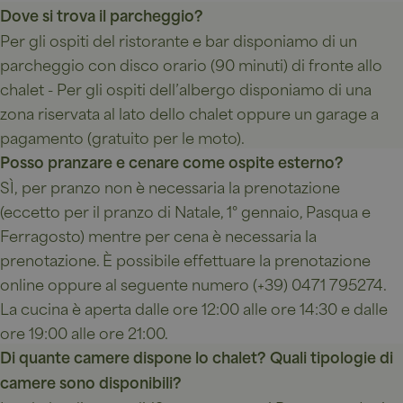
mese
di cookie è
YSC
LLC
Sessione
Questo
Google LLC
Dove si trova il parcheggio?
associato a
.chalet-
cookie è
.youtube.com
Google
gerard.com
impostato da
Per gli ospiti del ristorante e bar disponiamo di un
Universal
YouTube per
Analytics, che è
tenere traccia
parcheggio con disco orario (90 minuti) di fronte allo
un
delle
aggiornamento
visualizzazioni
chalet - Per gli ospiti dell’albergo disponiamo di una
significativo
dei video
del servizio di
zona riservata al lato dello chalet oppure un garage a
incorporati.
analisi più
comunemente
pagamento (gratuito per le moto).
VISITOR_INFO1_LIVE
5 mesi 4
Questo
Google LLC
utilizzato da
settimane
cookie è
.youtube.com
Posso pranzare e cenare come ospite esterno?
Google.
impostato da
Questo cookie
Youtube per
SÌ, per pranzo non è necessaria la prenotazione
viene utilizzato
tenere traccia
per distinguere
delle
(eccetto per il pranzo di Natale, 1° gennaio, Pasqua e
utenti unici
preferenze
assegnando un
dell'utente
Ferragosto) mentre per cena è necessaria la
numero
per i video di
generato in
Youtube
prenotazione. È possibile effettuare la prenotazione
modo casuale
incorporati
come
nei siti; può
online oppure al seguente numero (+39) 0471 795274.
identificatore
anche
del cliente. È
determinare
La cucina è aperta dalle ore 12:00 alle ore 14:30 e dalle
incluso in ogni
se il visitatore
richiesta di
del sito web
ore 19:00 alle ore 21:00.
pagina in un
sta
sito e utilizzato
utilizzando la
Di quante camere dispone lo chalet? Quali tipologie di
per calcolare i
nuova o la
dati di
vecchia
camere sono disponibili?
visitatori,
versione
sessioni e
dell'interfaccia