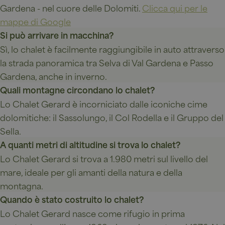
Gardena - nel cuore delle Dolomiti.
Clicca qui per le
strettamente necessari.
ogni
mappe di Google
Fornitore /
Nome
Scadenza
Descr
Dominio
Si può arrivare in macchina?
VISITOR_PRIVACY_METADATA
5 mesi 4
Ques
YouTube
Sì, lo chalet è facilmente raggiungibile in auto attraverso
risposta
settimane
viene
.youtube.com
utili
la strada panoramica tra Selva di Val Gardena e Passo
memo
le sce
Gardena, anche in inverno.
cons
priva
nel
Quali montagne circondano lo chalet?
dell'
la lor
Lo Chalet Gerard è incorniciato dalle iconiche cime
inter
con il
dolomitiche: il Sassolungo, il Col Rodella e il Gruppo del
Regist
bagaglio
Sella.
sul c
del v
A quanti metri di altitudine si trova lo chalet?
rigua
varie
Lo Chalet Gerard si trova a 1.980 metri sul livello del
e imp
sulla
mare, ideale per gli amanti della natura e della
gara
Google
che l
montagna.
Privacy Policy
prefe
siano
Quando è stato costruito lo chalet?
nelle
futur
Lo Chalet Gerard nasce come rifugio in prima
[abcdef0123456789]{32}
www.chalet-
Sessione
Jooml