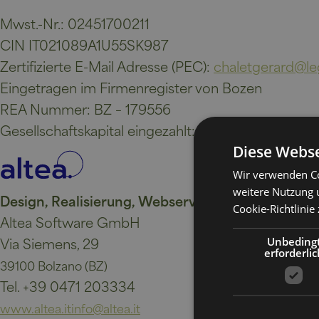
Mwst.-Nr.: 02451700211
CIN IT021089A1U55SK987
Zertifizierte E-Mail Adresse (PEC):
chaletgerard@leg
Eingetragen im Firmenregister von Bozen
REA Nummer: BZ – 179556
Gesellschaftskapital eingezahlt: Euro 100.000,-
Diese Webse
Wir verwenden Co
weitere Nutzung 
Design, Realisierung, Webserver & Technical Sup
Cookie-Richtlinie 
Altea Software GmbH
Via Siemens, 29
Unbeding
erforderlic
39100 Bolzano (BZ)
Tel. +39 0471 203334
www.altea.it
info@altea.it