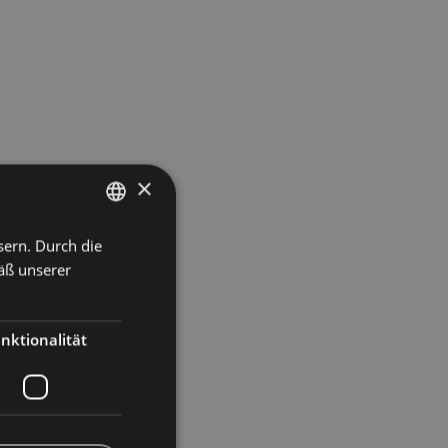
×
sern. Durch die
ITALIAN
äß unserer
GERMAN
ENGLISH
nktionalität