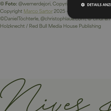
© Foto:
@wernerdejori, Copyright: Andrea Cazzanig
DETAILS ANZ
Copyright
Marco Sartor
2025 - Altea Software Srl,
©DanielTöchterle, @christophlaue.com, © cindi emon
Holzknecht / Red Bull Media House Publishing
Unbedingt erforderli
Kontoverwaltung. Oh
Name
VISITOR_PRIVACY_
Nives 
[abcdef0123456789]
CookieScriptConse