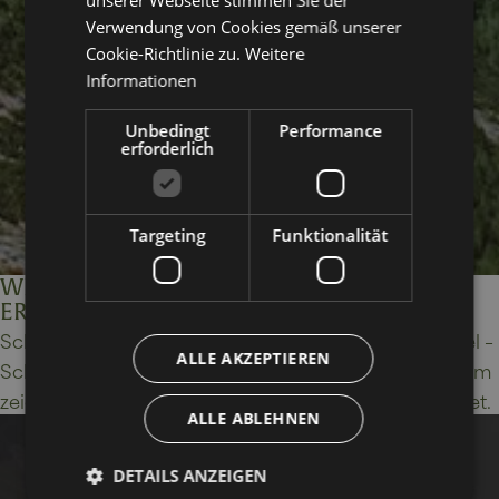
unserer Webseite stimmen Sie der
Verwendung von Cookies gemäß unserer
Cookie-Richtlinie zu.
Weitere
Informationen
Unbedingt
Performance
erforderlich
Targeting
Funktionalität
WEBCAM WOLKENSTEIN – DOLOMITEN LIVE
ERLEBEN
Schauen Sie live auf die Dolomiten und den Langkofel –
ALLE AKZEPTIEREN
Schnee, Sonnenschein oder Morgenröte: Die Webcam
zeigt Ihnen, was Sie in Wolkenstein in Gröden erwartet.
ALLE ABLEHNEN
DETAILS ANZEIGEN