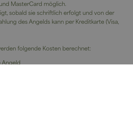
a und MasterCard möglich.
igt, sobald sie schriftlich erfolgt und von der
hlung des Angelds kann per Kreditkarte (Visa,
 werden folgende Kosten berechnet:
e Angeld
ertes
uchungswertes
 Buchungswertes
 wird der gesamte gebuchte Aufenthalt in
n Abschluss unserer