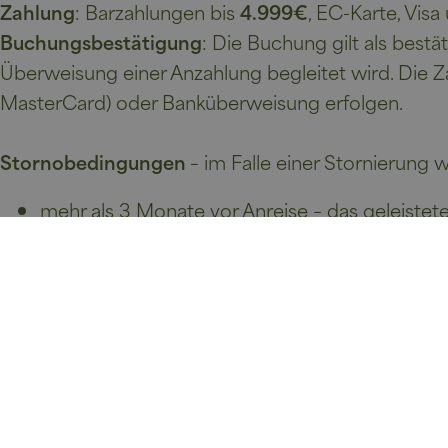
Zahlung
: Barzahlungen bis
4.999€
, EC-Karte, Vis
Buchungsbestätigung
: Die Buchung gilt als bestät
Überweisung einer Anzahlung begleitet wird. Die Za
MasterCard) oder Banküberweisung erfolgen.
Stornobedingungen
– im Falle einer Stornierung
mehr als 3 Monate vor Anreise – das geleistet
3 - 1 Monat vor Anreise - 40% des Buchungsw
1 Monat bis 1 Woche vor Anreise - 70% des B
in der letzten Woche vor Anreise - 100% des
Bei verspäteter Anreise oder vorzeitiger Abreise
Rechnung gestellt.
Um diese Kosten zu vermeiden, empfehlen wir de