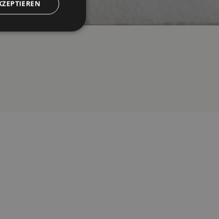
KZEPTIEREN
meldung und die
wendet werden.
 Einwilligungs- und
r ihre Interaktion
ie Einwilligung des
enschutzrichtlinien
dass ihre
eehrt werden.
om-Dienst
ungen für Besucher-
r von Cookie-
onieren.