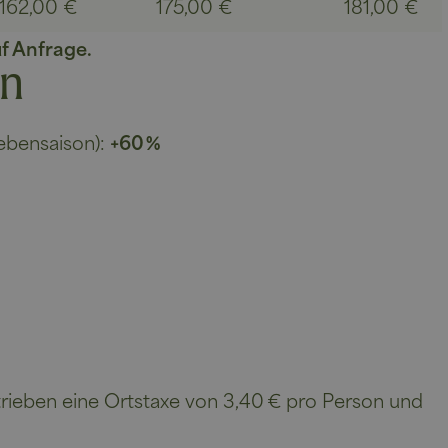
162,00 €
175,00 €
181,00 €
f Anfrage.
en
ebensaison):
+60
%
trieben eine Ortstaxe von 3,40 € pro Person und