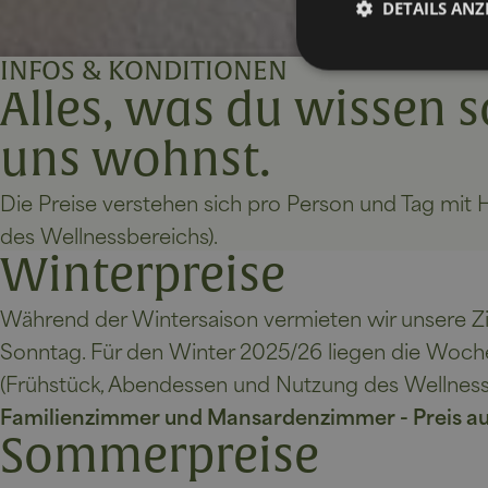
DETAILS ANZ
…
INFOS & KONDITIONEN
Alles, was du wissen s
uns wohnst.
Unbedingt erforderli
Kontoverwaltung. Oh
Die Preise verstehen sich pro Person und Tag mit
weil
Name
des Wellnessbereichs).
VISITOR_PRIVACY_
Winterpreise
Während der Wintersaison vermieten wir unsere Z
Sonntag. Für den Winter 2025/26 liegen die Woche
[abcdef0123456789]
Zuhause
(Frühstück, Abendessen und Nutzung des Wellnes
CookieScriptConse
Familienzimmer und Mansardenzimmer - Preis au
Sommerpreise