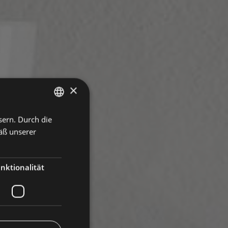
×
sern. Durch die
ITALIAN
äß unserer
GERMAN
ENGLISH
nktionalität