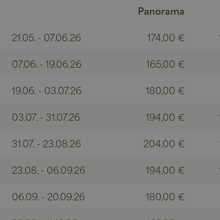
Panorama
ein
Name
Name
21.05. - 07.06.26
174,00 €
_ga
YSC
07.06. - 19.06.26
165,00 €
VISITOR_INFO1_LIV
Gefühl
19.06. - 03.07.26
180,00 €
_ga_0L6SNEGJ2P
__Secure-
03.07. - 31.07.26
194,00 €
ROLLOUT_TOKEN
31.07. - 23.08.26
204,00 €
ist
23.08. - 06.09.26
194,00 €
06.09. - 20.09.26
180,00 €